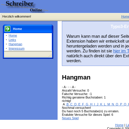
Herzlich wilkommen!
Hom
Typo3-E
Home
·
Home
Warum kann man auf dieser Seite
·
Links
Extension haben wir entwickelt und
·
Hangman
heruntergeladen werden und in jede
·
Impressum
werden. Zu finden ist sie
hier im
natürlich auch direkt über den E
werden.
Hangman
- A - - - A -
Anzahl Versuche: 0
Falsche Versuche: -1
Richtig geratene Buchstaben: 1
richtig!
A
B
C
D
E
F
G
H
I
J
K
L
M
N
O
P
Q
Nochmal versuchen!
Du hast noch 5 Buchstabe(n) zu erraten.
Eralubte Versuche für dieses Spiel: 6
Neues Spiel
Home
|
Li
Copyright © 200