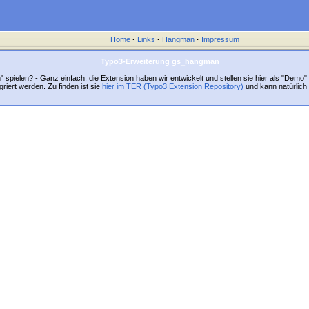
Home
·
Links
·
Hangman
·
Impressum
Typo3-Erweiterung gs_hangman
pielen? - Ganz einfach: die Extension haben wir entwickelt und stellen sie hier als "Demo" 
egriert werden. Zu finden ist sie
hier im TER (Typo3 Extension Repository)
und kann natürlich