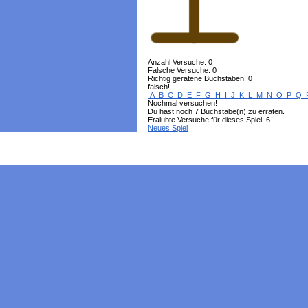
- - - - - - -
Anzahl Versuche: 0
Falsche Versuche: 0
Richtig geratene Buchstaben: 0
falsch!
A
B
C
D
E
F
G
H
I
J
K
L
M
N
O
P
Q
Nochmal versuchen!
Du hast noch 7 Buchstabe(n) zu erraten.
Eralubte Versuche für dieses Spiel: 6
Neues Spiel