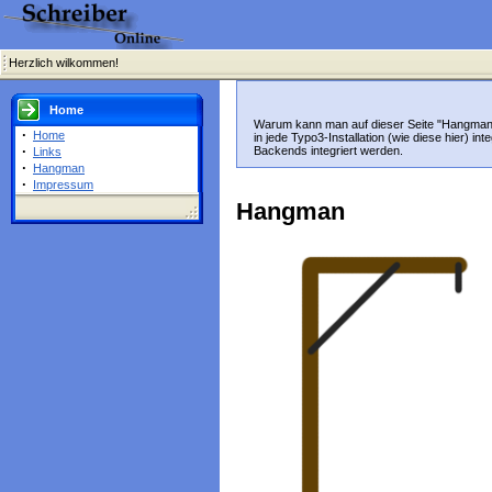
Herzlich wilkommen!
Home
Warum kann man auf dieser Seite "Hangman" s
·
Home
in jede Typo3-Installation (wie diese hier) int
·
Backends integriert werden.
Links
·
Hangman
·
Impressum
Hangman