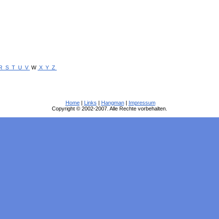
R
S
T
U
V
W
X
Y
Z
Home
|
Links
|
Hangman
|
Impressum
Copyright © 2002-2007. Alle Rechte vorbehalten.