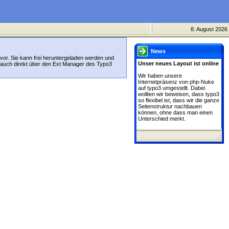
8. August 2026
News
vor. Sie kann frei heruntergeladen werden und
Unser neues Layout ist online
 auch direkt über den Ext Manager des Typo3
Wir haben unsere
Internetpräsenz von php-Nuke
auf typo3 umgestellt. Dabei
wollten wir beweisen, dass typo3
so flexibel ist, dass wir die ganze
Seitenstruktur nachbauen
können, ohne dass man einen
Unterschied merkt.